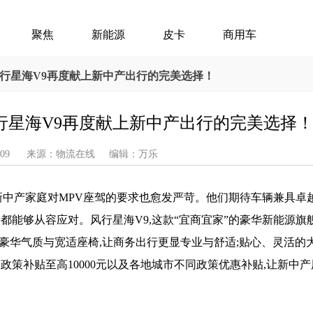
聚焦
新能源
皮卡
商用车
风行星海V9再度献上新中产出行的完美选择！
行星海V9再度献上新中产出行的完美选择
-05-09 来源：物流在线 编辑：万乐
新中产家庭对MPV座驾的要求也愈发严苛。他们期待车辆兼具卓
能够从容应对。风行星海V9,这款“宜商宜家”的豪华新能源旗舰
打造。其豪华气质与宽适座椅,让商务出行更显专业与舒适;贴心、灵活的
政策补贴至高10000元以及各地城市不同政策优惠补贴,让新中