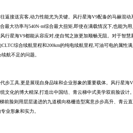
往返接送宾客,动力性能尤为关键。风行星海V9配备的马赫混动
合最大功率与540N·m综合最大扭矩,即使在满载情况下,也能为
风行星海V9都能从容应对,使自驾之旅更加顺畅无阻。对于智慧
的CLTC综合续航里程和200km的纯电续航里程,可油可电的属性
心续航不足的问题。
代步工具,更是展现自身品味和企业形象的重要载体。风行星海V
传统文化的博大精深,打造出中国结、青云梯中式美学双前脸设计
青云梯前脸则用层层递进的九道横向格栅造型寓意步步高升、青云
的专业形象和实力。