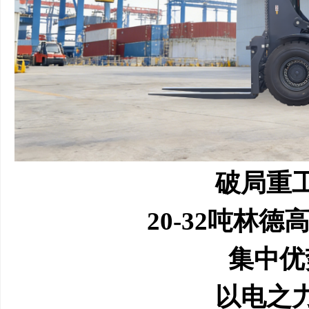
破局重
20-32吨林
集中优
以电之