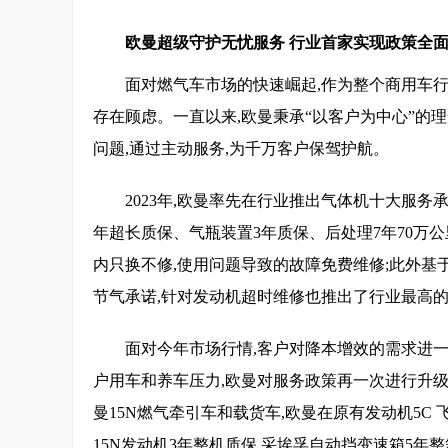
欧曼超级守护无忧服务 行业首家实现政策全
面对燃气车市场的快速崛起,作为整个商用车行
存在顾虑。一直以来,欧曼秉承“以客户为中心”的
问题,通过主动服务,为千万客户保驾护航。
2023年,欧曼率先在行业推出气体机十大服务
年超长质保、气瓶装置3年质保、后处理7年70万公里
内只换不修,使用问题导致的故障免费维修;此外基
节气承诺,针对发动机超时维修也推出了行业最高的2
面对今年市场行情,客户对降本增效的需求进
户用车和养车压力,欧曼对服务政策再一次进行升级,推
曼15N燃气牵引车和载货车,欧曼在原有发动机5C 
15N发动机3年整机质保 采埃孚自动挡变速箱5年