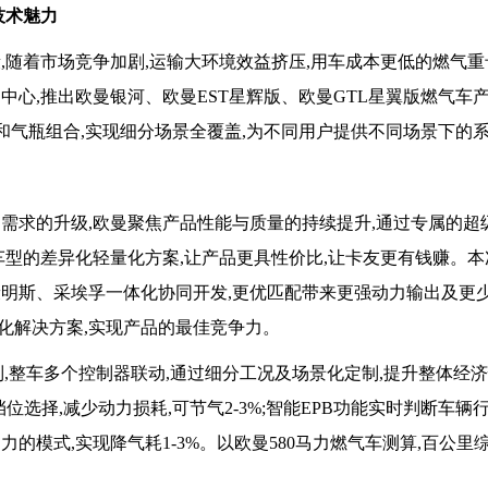
技术魅力
,随着市场竞争加剧,运输大环境效益挤压,用车成本更低的燃气
中心,推出欧曼银河、欧曼EST星辉版、欧曼GTL星翼版燃气车产
段和气瓶组合,实现细分场景全覆盖,为不同用户提供不同场景下的
需求的升级,欧曼聚焦产品性能与质量的持续提升,通过专属的超
车型的差异化轻量化方案,让产品更具性价比,让卡友更有钱赚。本
康明斯、采埃孚一体化协同开发,更优匹配带来更强动力输出及更
化解决方案,实现产品的最佳竞争力。
制,整车多个控制器联动,通过细分工况及场景化定制,提升整体经济
选择,减少动力损耗,可节气2-3%;智能EPB功能实时判断车辆行
的模式,实现降气耗1-3%。以欧曼580马力燃气车测算,百公里