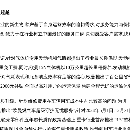
面超越
业的新生物,客户基于自身运营效率的迫切需求,对服务能力与保
理念,致力于在行业树立中国最好的服务口碑,真切感受客户需求,
承诺,针对气体机专用发动机和气瓶都提出了行业最长质保期:发动
免工费;同时,欧曼15N气体机以10万公里超长里程保养,发动机
于对气耗表现和服务响应效率有足够的信心,欧曼推出了百公里省
000元补贴,全面提高对用户的运营保障,构建全程无忧的运输体
一步升级。针对维修费用在车辆用车成本中占比较高的问题,为进
出“欧曼燃气车超级守护无忧服务”,针对2024年5月1日-12月3
飞轮壳零部件五年超长质保政策基础上,重卡行业首家推出“3 5”整
整箱质保,以全面领先行业的燃气重卡服务政策,推动商用车行业服