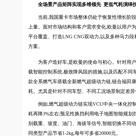
全场景产品矩阵实现多维领先
更低气耗演绎
当前,我国重卡市场整体仍处于恢复性增长阶段
上量。面对市场结构和客户需求变化,欧曼以用户为
平台覆盖、打造LNG CNG双动力,以及多种马力
方案。
为客户造好车,是欧曼的使命与初心。针对用户
载智能控制系统,极致降风阻的措施,以及匹配不同
款全系燃气车搭载全新燃气超级动力链,链合福田
耗。尤其是针对不同车型、不同工况场景制定差异
例如,燃气超级动力链实现VCU中央一体化控
耗再降3%左右;预见性换挡利用电子地图智能规划挡位
别载重、坡度、油门、海拔等信号,智能切换不同动力
同类型产品节省1-2kg,每年可多省20000元。