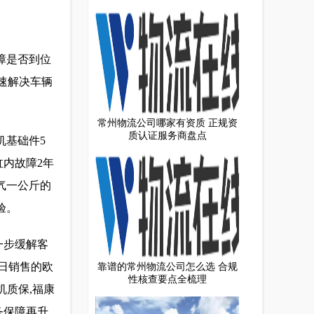
障是否到位
快速解决车辆
常州物流公司哪家有资质 正规资
质认证服务商盘点
机基础件5
缸内故障2年
气一公斤的
验。
一步缓解客
1日销售的欧
靠谱的常州物流公司怎么选 合规
性核查要点全梳理
机质保,福康
务保障再升