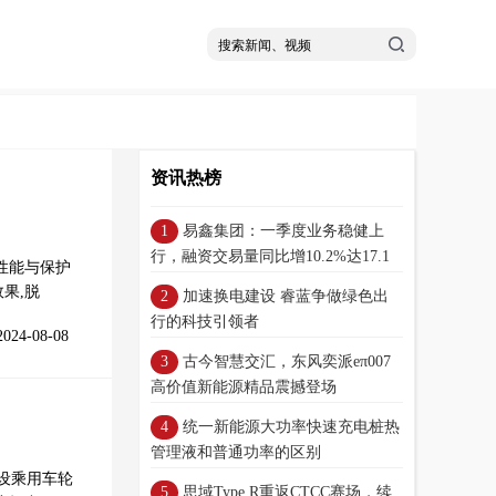
资讯热榜
易鑫集团：一季度业务稳健上
行，融资交易量同比增10.2%达17.1
性能与保护
万笔
果,脱
加速换电建设 睿蓝争做绿色出
行的科技引领者
2024-08-08
古今智慧交汇，东风奕派eπ007
高价值新能源精品震撼登场
统一新能源大功率快速充电桩热
管理液和普通功率的区别
设乘用车轮
思域Type R重返CTCC赛场，续