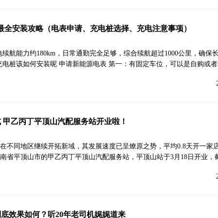
最全安装攻略（电表申请、充电桩选择、充电注意事项）
电续航能力约180km，日常通勤完全足够，综合续航超过1000公里，确保
充电桩该如何安装呢 申请新能源电表 第一：有固定车位，可以是自购或
 甲乙丙丁平顶山汽配服务站开业啦！
在不同地区继续开拓新域，其发展速度已呈燎原之势，平均0.8天开一家店
南省平顶山市的甲乙丙丁平顶山汽配服务站，平顶山站于3月18日开业，
底效果如何？听20年老司机娓娓道来