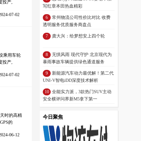
度投产,
写红章本田热血精彩
2024-07-02
常州物流公司性价比对比 收费
透明服务优质服务商盘点
龚大兴：给梦想安上四个轮
无惧风雨 现代守护 北京现代为
设乘用车轮
暴雨事故车辆提供绿色通道服务
度投产,
新能源汽车动力最优解！第二代
2024-07-02
UNI-V智电iDD深度技术解析
全能实力派，3款热门SUV主动
安全横评问界新M5拿下第一
天时的高精
今日聚焦
PS的
2024-06-12